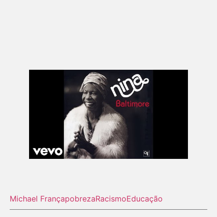
Michael França
pobreza
Racismo
Educação