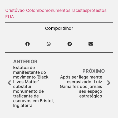
Cristóvão Colombo
monumentos racistas
protestos
EUA
Compartilhar
ANTERIOR
Estátua de
PRÓXIMO
manifestante do
movimento ‘Black
Após ser ilegalmente
Lives Matter’
escravizado, Luiz
substitui
Gama fez dos jornais
monumento de
seu espaço
traficante de
estratégico
escravos em Bristol,
Inglaterra