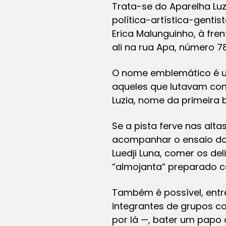
Trata-se do Aparelha Luz
política-artística-genti
Erica Malunguinho, à fre
ali na rua Apa, número 7
O nome emblemático é u
aqueles que lutavam con
Luzia, nome da primeira b
Se a pista ferve nas alt
acompanhar o ensaio do b
Luedji Luna, comer os de
“almojanta” preparado c
Também é possível, entre
integrantes de grupos c
por lá —, bater um papo 