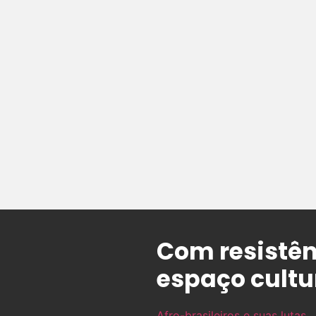
Com resistên
espaço cultu
Afro-brasileiros e suas lutas