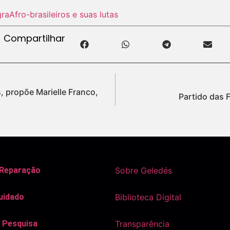
gra
Afro-brasileiros e suas lutas
Compartilhar
, propõe Marielle Franco,
Partido das 
 Reparação
Sobre Geledés
uidado
Biblioteca Digital
 Pesquisa
Transparência