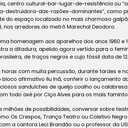
ia, centro cultural-bar-lugar-de-resistência ou 
sta-destruidora-das-razões-dominantes”, como pre
nte do espaço localizado no mais charmoso galpã
8, nos arredores do metrô Marechal Deodoro.
ma homenagem aos aparelhos dos anos 1960 e 1
tra a ditadura, apelido agora vertido para o fe
rasileira, de traços negros e cujo fóssil data de 12
as horas com muita percussão, durante tardes e no
loco afirmativo Ilu Inã, conferir o lançamento d
liciosos sanduíches de queijo coalho ou calabre
om todo axé por Ciça Alves para os mais faminto
 milhões de possibilidades, conversar sobre tea
omo Os Crespos, Trança Teatro ou Coletivo Negr
com a cantora Leci Brandão ou o professor da USP 