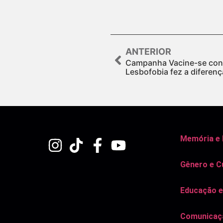
ANTERIOR
Campanha Vacine-se cont
Lesbofobia fez a diferen
Memória e
Gênero e C
Educação e
Comunicaçã