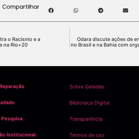
Compartilhar
ra o Racismo e a
Odara discute ações de e
ça na Rio+20
no Brasil e na Bahia com org
 Reparação
Sobre Geledés
uidado
Biblioteca Digital
 Pesquisa
Transparência
o Institucional
Termos de uso