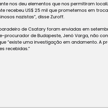
ante nos deu elementos que nos permitiram locali
nte recebeu US$ 25 mil que prometemos em troc
nosos nazistas”, disse Zuroff.
paradeiro de Csatary foram enviadas em setembr
ice-procurador de Budapeste, Jenö Varga, não co
 que “existe uma investigação em andamento. A p
s recebidas.”