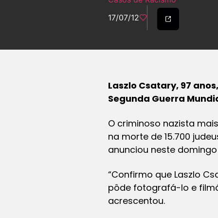
17/07/12
Laszlo Csatary, 97 ano
Segunda Guerra Mundi
O criminoso nazista mai
na morte de 15.700 jude
anunciou neste domingo o
“Confirmo que Laszlo Csat
pôde fotografá-lo e fil
acrescentou.