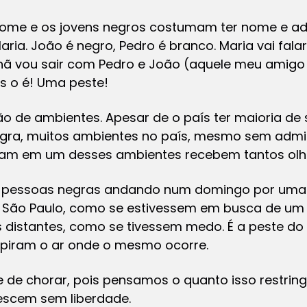
ome e os jovens negros costumam ter nome e adj
ria. João é negro, Pedro é branco. Maria vai fal
hã vou sair com Pedro e João (aquele meu amigo n
s o é! Uma peste!
ção de ambientes. Apesar de o país ter maioria d
ra, muitos ambientes no país, mesmo sem admiti-
ram em um desses ambientes recebem tantos olha
de pessoas negras andando num domingo por uma 
 São Paulo, como se estivessem em busca de um
s distantes, como se tivessem medo. É a peste do
spiram o ar onde o mesmo ocorre.
de chorar, pois pensamos o quanto isso restring
rescem sem liberdade.