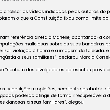
o analisar os vídeos indicados pelas autoras do pr
olaram o que a Constituição fixou como limite ao d
zeram referência direta à Marielle, apontando-a 
imputações maliciosas sobre as suas bandeiras po
izar violação à honra e à imagem da falecida, e
ústia a seus familiares”, declarou Marcia Correi
 que “nenhum dos divulgadores apresentou prova c
as suposições e opiniões, sem lastro probatório i
gadas poderão atingir de forma irrecuperável a d
es danosas a seus familiares”, alegou.