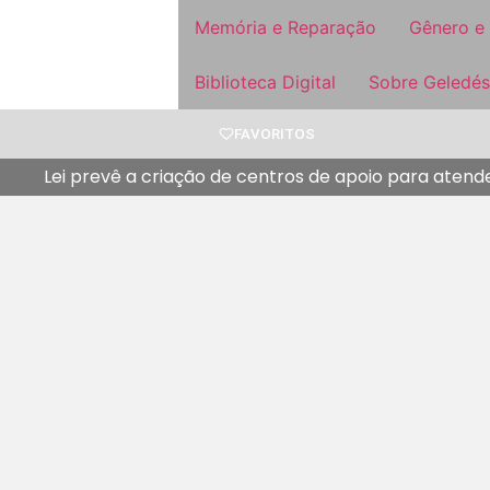
Memória e Reparação
Gênero e
Biblioteca Digital
Sobre Geledés
FAVORITOS
Lei prevê a criação de centros de apoio para atend