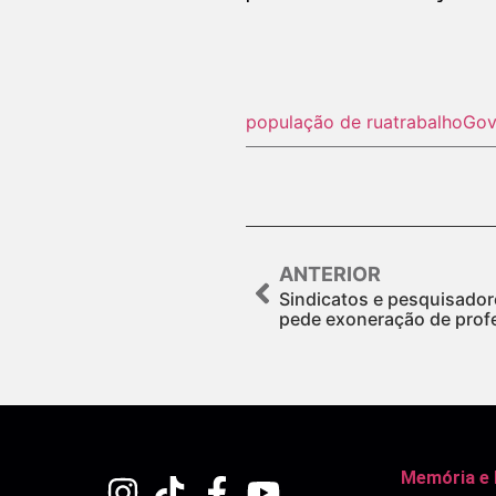
população de rua
trabalho
Gov
ANTERIOR
Sindicatos e pesquisado
pede exoneração de prof
Memória e