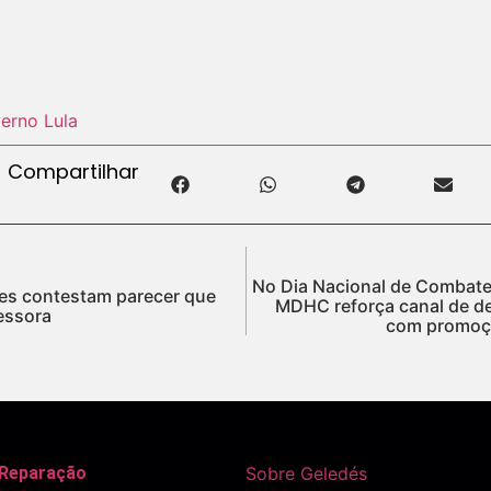
erno Lula
Compartilhar
No Dia Nacional de Combate à
res contestam parecer que
MDHC reforça canal de d
essora
com promoçã
 Reparação
Sobre Geledés