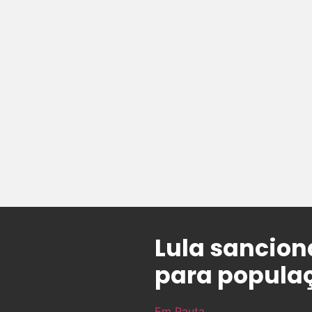
Lula sanciona
para populaç
Em Pauta