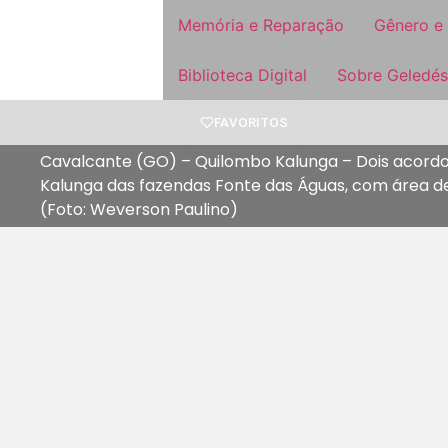
Memória e Reparação
Gênero e
Biblioteca Digital
Sobre Geledés
FAVORITOS
Cavalcante (GO) – Quilombo Kalunga – Dois acordo
Kalunga das fazendas Fonte das Águas, com área de 
(Foto: Weverson Paulino)