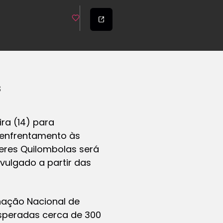
s
ra (14) para
o enfrentamento às
heres Quilombolas será
vulgado a partir das
nação Nacional de
speradas cerca de 300