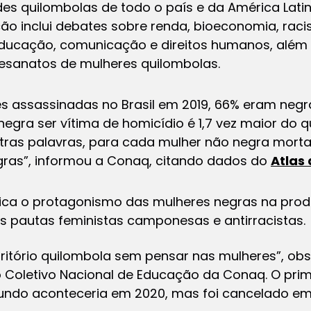
s quilombolas de todo o país e da América Latina
ção inclui debates sobre renda, bioeconomia, rac
ducação, comunicação e direitos humanos, além d
tesanatos de mulheres quilombolas.
s assassinadas no Brasil em 2019, 66% eram negras
egra ser vítima de homicídio é 1,7 vez maior do
tras palavras, para cada mulher não negra mort
ras”, informou a Conaq, citando dados do
Atlas 
stifica o protagonismo das mulheres negras na p
s pautas feministas camponesas e antirracistas.
itório quilombola sem pensar nas mulheres”, obs
oletivo Nacional de Educação da Conaq. O prime
gundo aconteceria em 2020, mas foi cancelado e