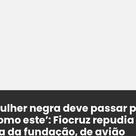
lher negra deve passar p
o este’: Fiocruz repudia
a da fundação, de avião