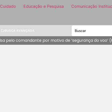
 Cuidado
Educação e Pesquisa
Comunicação Instituc
BUSCA AVANÇADA
lsa pelo comandante por motivo de ‘segurança do voo’ 