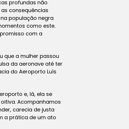
rcas profundas não
 as consequências
uz na população negra
momentos como este.
ompromisso com a
u que a mulher passou
lsa da aeronave até ter
cia do Aeroporto Luís
roporto e, lá, ela se
 oitiva. Acompanhamos
der, carecia de justa
m a prática de um ato