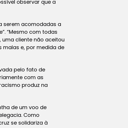
ssível observar que a
ara serem acomodadas a
te”. “Mesmo com todas
, uma cliente não aceitou
s malas e, por medida de
ivada pelo fato de
ariamente com as
o racismo produz na
antha de um voo de
delegacia. Como
cruz se solidariza à