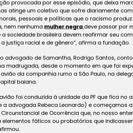
nação provocada por esse episódio, que deixa ma
s atinge um coletivo que sofre diariamente com
 morais, pessoais e políticas que o racismo prod
ha, nem nenhuma
mulher negra
deve passar por 
 e a sociedade brasileira devem reafirmar seu c
a justiça racial e de gênero”, afirma a fundação.
 o advogado de Samantha, Rodrigo Santos, conto
ima madrugada, desde o momento em que foi expu
 avião da companhia rumo a São Paulo, na delega
apital baiana.
avião foi conduzida à unidade da PF que fica no ae
 e a advogada Rebeca Leonardo) e começamos a
Circunstancial de Ocorrência que, no nosso enten
a elementos fáticos ou probatórios que indicasse
afirmou.