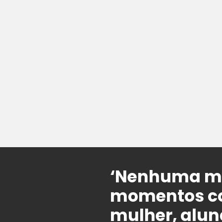
‘Nenhuma mu
momentos com
mulher, alun