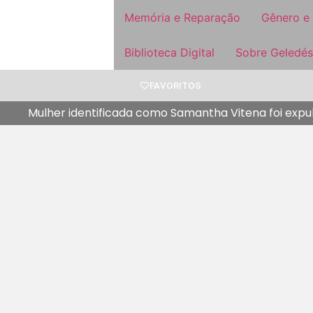
Memória e Reparação
Gênero e
Biblioteca Digital
Sobre Geledés
FAVORITOS
Mulher identificada como Samantha Vitena foi expu