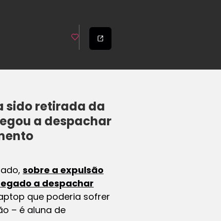
sido retirada da
negou a despachar
mento
bado,
sobre a expulsão
 negado a despachar
aptop que poderia sofrer
ão – é aluna de