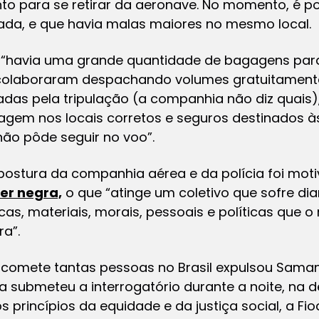
o para se retirar da aeronave. No momento, é po
da, e que havia malas maiores no mesmo local.
ue “havia uma grande quantidade de bagagens p
s colaboraram despachando volumes gratuitamen
adas pela tripulação (a companhia não diz quais)
gem nos locais corretos e seguros destinados à
não pôde seguir no voo”.
 postura da companhia aérea e da polícia foi mot
er negra,
o que “atinge um coletivo que sofre di
as, materiais, morais, pessoais e políticas que 
ra”.
e acomete tantas pessoas no Brasil expulsou Sam
a submeteu a interrogatório durante a noite, na 
s princípios da equidade e da justiça social, a Fio