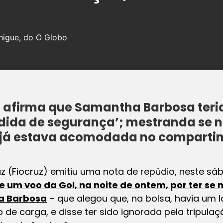
higue, do O Globo
afirma que Samantha Barbosa teria 
dida de segurança’; mestranda se 
 já estava acomodada no comparti
 (Fiocruz) emitiu uma nota de repúdio, neste sá
 um voo da Gol, na noite de ontem, por ter se
a Barbosa
– que alegou que, na bolsa, havia um l
e carga, e disse ter sido ignorada pela tripulaç