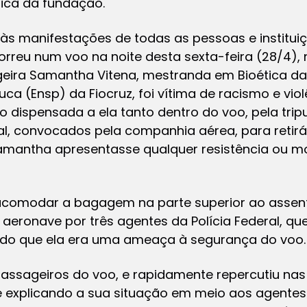
ica da fundação.
 às manifestações de todas as pessoas e institu
rreu num voo na noite desta sexta-feira (28/4), 
geira Samantha Vitena, mestranda em Bioética da
uca (Ensp) da Fiocruz, foi vítima de racismo e vio
 dispensada a ela tanto dentro do voo, pela tri
al, convocados pela companhia aérea, para retir
Samantha apresentasse qualquer resistência ou mot
comodar a bagagem na parte superior ao assento
aeronave por três agentes da Polícia Federal, q
ido que ela era uma ameaça à segurança do voo.
assageiros do voo, e rapidamente repercutiu nas 
 explicando a sua situação em meio aos agentes e