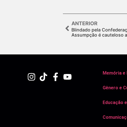
ANTERIOR
Blindado pela Confederaç
Assumpção é cauteloso ao 
Memória e
Gênero e C
Educação e
Comunicaçã