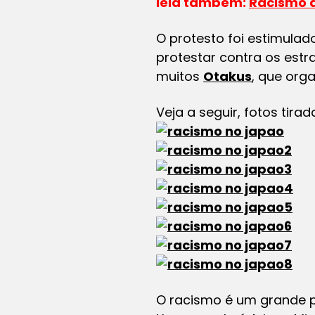
leia também:
Racismo 
O protesto foi estimulad
protestar contra os estra
muitos
Otakus
, que org
Veja a seguir, fotos tir
O racismo é um grande p