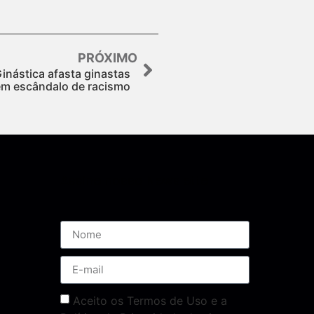
PRÓXIMO
inástica afasta ginastas
em escândalo de racismo
Assine nossa Newsletter
Aceito os Termos de Uso e a