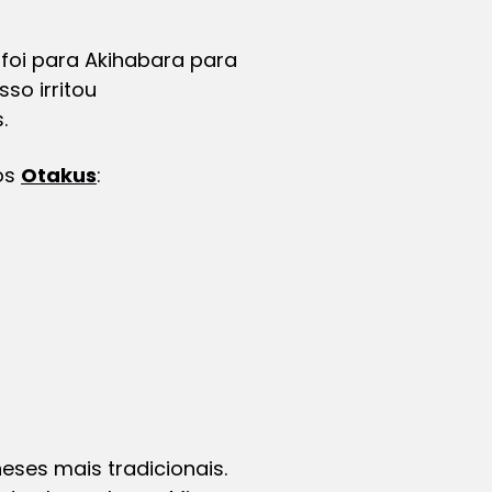
 foi para Akihabara para
so irritou
.
los
Otakus
:
ses mais tradicionais.