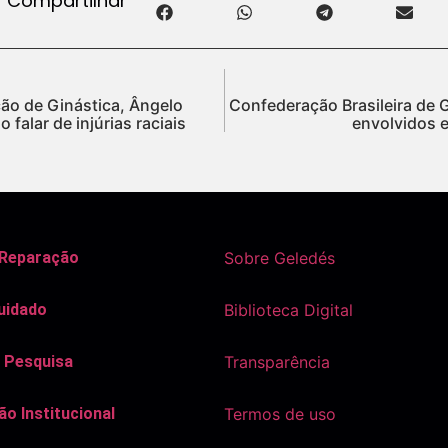
Compartilhar
ão de Ginástica, Ângelo
Confederação Brasileira de G
falar de injúrias raciais
envolvidos 
 Reparação
Sobre Geledés
uidado
Biblioteca Digital
 Pesquisa
Transparência
o Institucional
Termos de uso