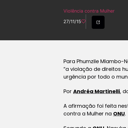
Violência contra Mulher
27/11/15
Para Phumzile Mlambo-Ngc
“a violação de direitos
urgência por todo o mun
Por
Andréa Martinelli
, 
A afirmação foi feita nes
contra a Mulher na
ONU
.