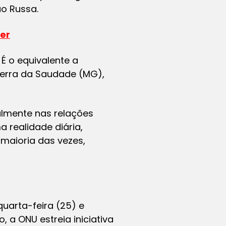
o Russa.
her
É o equivalente a
Serra da Saudade (MG),
talmente nas relações
a realidade diária,
 maioria das vezes,
quarta-feira (25) e
 a ONU estreia iniciativa