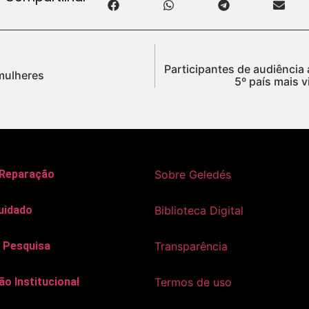
Participantes de audiência
mulheres
5º país mais 
 Reparação
Sobre Geledés
uidado
Biblioteca Digital
 Pesquisa
Transparência
o Institucional
Termos de uso