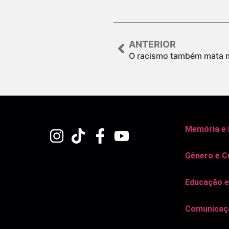
ANTERIOR
O racismo também mata 
Memória e
Gênero e C
Educação e
Comunicaçã