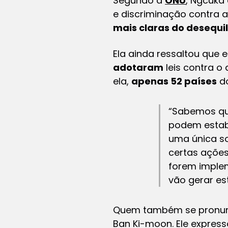
Segundo a
ONU
, Ngcuka
e discriminação contra 
mais claras do desequi
Ela ainda ressaltou que
adotaram
leis contra o
ela,
apenas 52 países
do
“Sabemos que
podem estabe
uma única s
certas ações
forem implem
vão gerar es
Quem também se pronunci
Ban Ki-moon. Ele expres