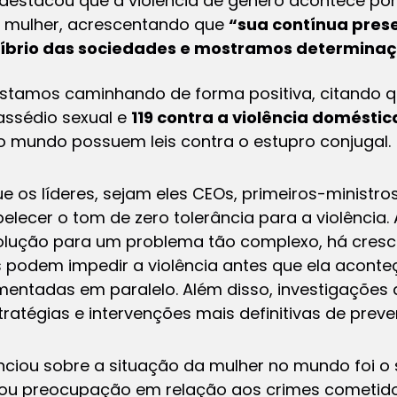
 destacou que a violência de gênero acontece po
a mulher, acrescentando que
“sua contínua pre
líbrio das sociedades e mostramos determinaç
 estamos caminhando de forma positiva, citando 
 assédio sexual e
119 contra a violência doméstic
 mundo possuem leis contra o estupro conjugal.
 os líderes, sejam eles CEOs, primeiros-ministro
lecer o tom de zero tolerância para a violência.
olução para um problema tão complexo, há cresc
 podem impedir a violência antes que ela aconte
entadas em paralelo. Além disso, investigações
tratégias e intervenções mais definitivas de preve
ou sobre a situação da mulher no mundo foi o s
sou preocupação em relação aos crimes cometido