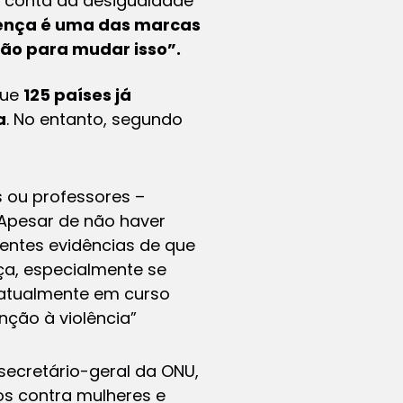
r conta da desigualdade
sença é uma das marcas
ão para mudar isso”.
que
125 países já
a
. No entanto, segundo
s ou professores –
 Apesar de não haver
entes evidências de que
ça, especialmente se
 atualmente em curso
nção à violência”
ecretário-geral da ONU,
s contra mulheres e