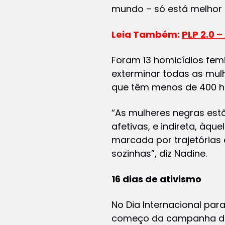
mundo – só está melhor 
Leia Também:
PLP 2.0 –
Foram 13 homicídios femi
exterminar todas as mul
que têm menos de 400 ha
“As mulheres negras estã
afetivas, e indireta, àqu
marcada por trajetórias 
sozinhas”, diz Nadine.
16 dias de ativismo
No Dia Internacional par
começo da campanha dos 1