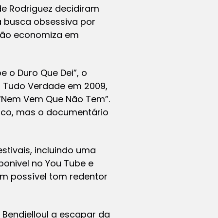
de Rodriguez decidiram
 a busca obsessiva por
e não economiza em
e o Duro Que Dei”, o
 É Tudo Verdade em 2009,
 “Nem Vem Que Não Tem”.
gico, mas o documentário
stivais, incluindo uma
sponivel no You Tube e
um possível tom redentor
 Bendjelloul a escapar da