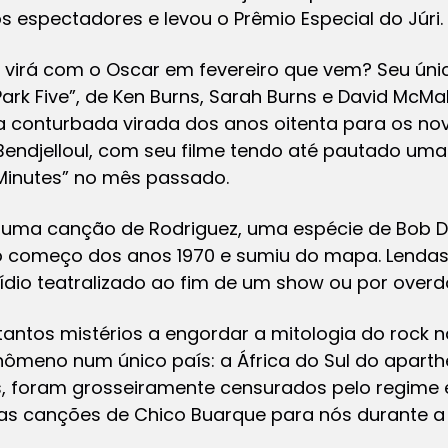
s espectadores e levou o Prêmio Especial do Júri.
a virá com o Oscar em fevereiro que vem? Seu ún
Park Five”, de Ken Burns, Sarah Burns e David McM
da conturbada virada dos anos oitenta para os no
endjelloul, com seu filme tendo até pautado uma 
0 Minutes” no mês passado.
de uma canção de Rodriguez, uma espécie de Bob 
no começo dos anos 1970 e sumiu do mapa. Lenda
ídio teatralizado ao fim de um show ou por overd
antos mistérios a engordar a mitologia do rock n
nômeno num único país: a África do Sul do aparthe
, foram grosseiramente censurados pelo regime 
s canções de Chico Buarque para nós durante a d