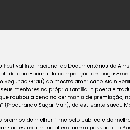
5o Festival Internacional de Documentários de Ams
à isolada obra-prima da competição de longas-metr
 Segundo Grau) do mestre americano Alain Berlin
eus mentores na própria família, o poeta e tradu
me que roubou a cena na cerimônia de premiação, n
” (Procurando Sugar Man), do estreante sueco Mali
s prêmios de melhor filme pelo público e de melh
em sua estreia mundial em janeiro passado no Sun