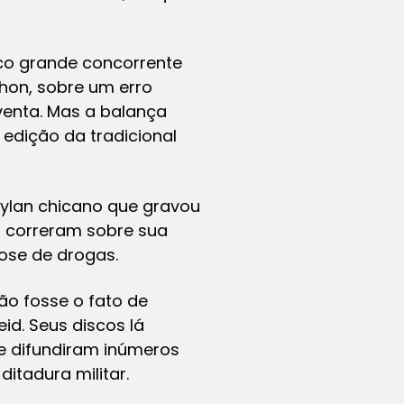
ico grande concorrente
ahon, sobre um erro
venta. Mas a balança
edição da tradicional
Dylan chicano que gravou
s correram sobre sua
ose de drogas.
ão fosse o fato de
id. Seus discos lá
e difundiram inúmeros
itadura militar.