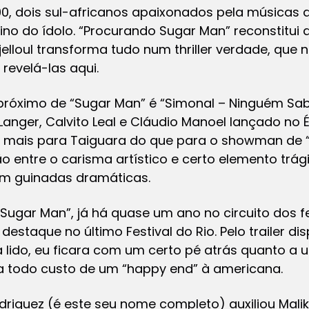
, dois sul-africanos apaixonados pela músicas 
ino do ídolo. “Procurando Sugar Man” reconstitui
jelloul transforma tudo num thriller verdade, qu
 revelá-las aqui.
s próximo de “Sugar Man” é “Simonal – Ninguém Sab
Langer, Calvito Leal e Cláudio Manoel lançado no
a mais para Taiguara do que para o showman de
o entre o carisma artístico e certo elemento trá
 em guinadas dramáticas.
Sugar Man”, já há quase um ano no circuito dos fe
staque no último Festival do Rio. Pelo trailer di
 lido, eu ficara com um certo pé atrás quanto a 
 a todo custo de um “happy end” à americana.
odriguez (é este seu nome completo) auxiliou Malik