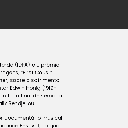
terdã (IDFA) e o prêmio
agens, “First Cousin
er, sobre o sofrimento
tor Edwin Honig (1919-
o último final de semana:
k Bendjelloul.
or documentário musical.
dance Festival, no qual