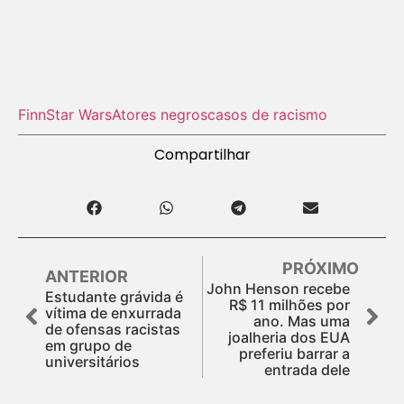
Finn
Star Wars
Atores negros
casos de racismo
Compartilhar
PRÓXIMO
ANTERIOR
John Henson recebe
Estudante grávida é
R$ 11 milhões por
vítima de enxurrada
ano. Mas uma
de ofensas racistas
joalheria dos EUA
em grupo de
preferiu barrar a
universitários
entrada dele