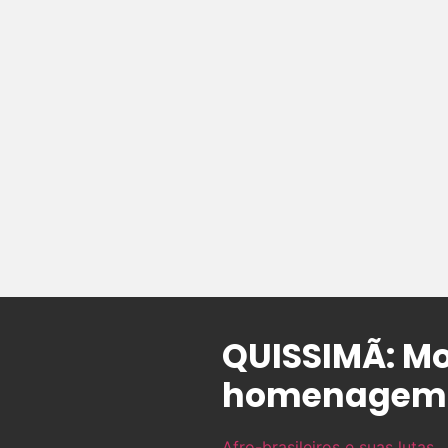
QUISSIMÃ: M
homenagem a
Afro-brasileiros e suas lutas