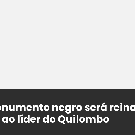
onumento negro será rei
o líder do Quilombo