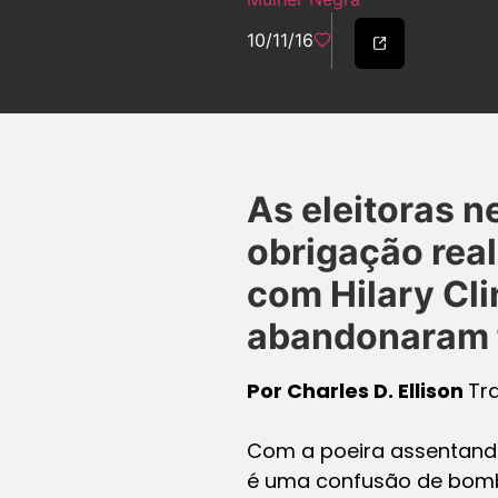
10/11/16
As eleitoras 
obrigação real
com Hilary Cl
abandonaram 
Por Charles D. Ellison
Tr
Com a poeira assentando-
é uma confusão de bomba