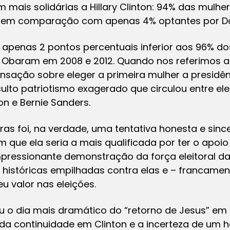
 mais solidárias a Hillary Clinton: 94% das mulh
 em comparação com apenas 4% optantes por D
 apenas 2 pontos percentuais inferior aos 96% d
 Obaram em 2008 e 2012. Quando nos referimos a
sação sobre eleger a primeira mulher a presidê
culto patriotismo exagerado que circulou entre el
ton e Bernie Sanders.
as foi, na verdade, uma tentativa honesta e sinc
 que ela seria a mais qualificada por ter o apoi
mpressionante demonstração da força eleitoral d
 históricas empilhadas contra elas e – francame
 valor nas eleições.
 o dia mais dramático do “retorno de Jesus” em s
 da continuidade em Clinton e a incerteza de um