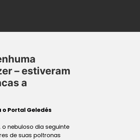
nenhuma
zer – estiveram
ncas a
 o Portal
Geledés
, o nebuloso dia seguinte
res de suas poltronas