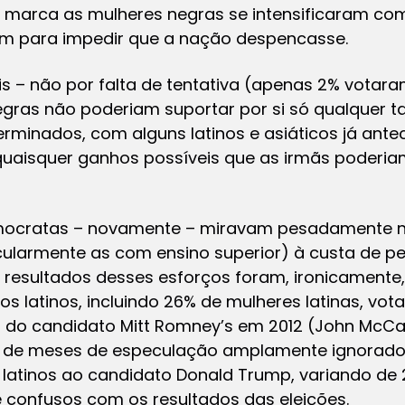
 marca as mulheres negras se intensificaram co
am para impedir que a nação despencasse.
is – não por falta de tentativa (apenas 2% votara
egras não poderiam suportar por si só qualquer ta
erminados, com alguns latinos e asiáticos já ant
aisquer ganhos possíveis que as irmãs poderiam
cratas – novamente – miravam pesadamente nos 
ularmente as com ensino superior) à custa de pe
 resultados desses esforços foram, ironicamente
 latinos, incluindo 26% de mulheres latinas, vo
do candidato Mitt Romney’s em 2012 (John McCa
ar de meses de especulação amplamente ignora
 latinos ao candidato Donald Trump, variando de
confusos com os resultados das eleições.