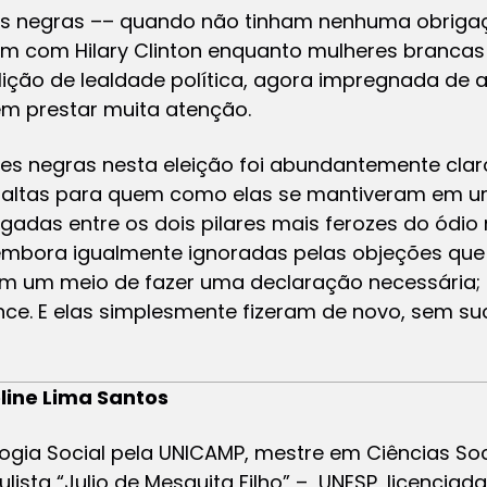
es negras –– quando não tinham nenhuma obrigação
ram com Hilary Clinton enquanto mulheres branc
 lição de lealdade política, agora impregnada de a
m prestar muita atenção.
res negras nesta eleição foi abundantemente clar
altas para quem como elas se mantiveram em um
gadas entre os dois pilares mais ferozes do ódio
 embora igualmente ignoradas pelas objeções qu
 um meio de fazer uma declaração necessária; 
ce. E elas simplesmente fizeram de novo, sem su
line Lima Santos
gia Social pela UNICAMP, mestre em Ciências Soc
lista “Julio de Mesquita Filho” – UNESP, licencia