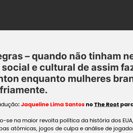
negras – quando não tinham 
 social e cultural de assim fa
inton enquanto mulheres bra
friamente.
adução
:
Jaqueline Lima Santos
no
The Root
para
se na maior revolta política da história dos EUA
s atômicas, jogos de culpa e análise de jogado