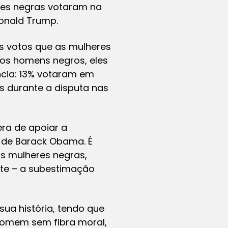
eres negras votaram na
onald Trump.
os votos que as mulheres
os homens negros, eles
ncia: 13% votaram em
es durante a disputa nas
era de apoiar a
o de Barack Obama. É
as mulheres negras,
nte – a subestimação
ua história, tendo que
 homem sem fibra moral,