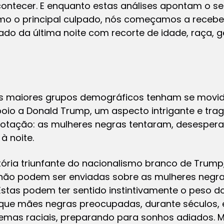
ontecer. E enquanto estas análises apontam o s
mo o principal culpado, nós começamos a rece
ado da última noite com recorte de idade, raça, gê
s maiores grupos demográficos tenham se movi
oio a Donald Trump, um aspecto intrigante e tra
otação: as mulheres negras tentaram, desespera
à noite.
itória triunfante do nacionalismo branco de Trump
 não podem ser enviadas sobre as mulheres negr
stas podem ter sentido instintivamente o peso d
que mães negras preocupadas, durante séculos, 
lemas raciais, preparando para sonhos adiados. 