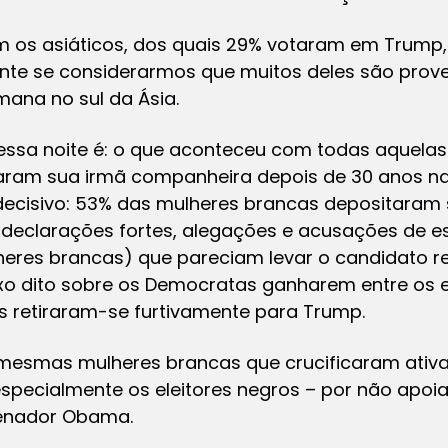
os asiáticos, dos quais 29% votaram em Trump, 
te se considerarmos que muitos deles são prov
ana no sul da Ásia.
ssa noite é: o que aconteceu com todas aquela
am sua irmã companheira depois de 30 anos na
 decisivo: 53% das mulheres brancas depositaram
declarações fortes, alegações e acusações de es
heres brancas) que pareciam levar o candidato re
xo dito sobre os Democratas ganharem entre os 
tos retiraram-se furtivamente para Trump.
mesmas mulheres brancas que crucificaram ativ
pecialmente os eleitores negros – por não apoi
senador Obama.