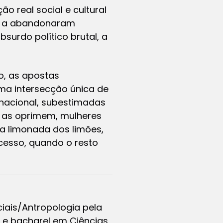
 real social e cultural
as a abandonaram
bsurdo político brutal, a
o, as apostas
a intersecção única de
 nacional, subestimadas
e as oprimem, mulheres
a limonada dos limões,
cesso, quando o resto
iais/Antropologia pela
da e bacharel em Ciências