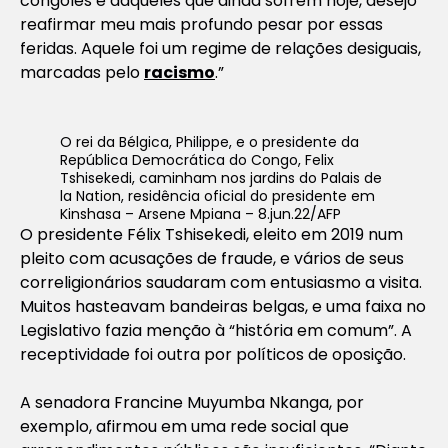
congolês e daqueles que ainda sofrem hoje, desejo
reafirmar meu mais profundo pesar por essas
feridas. Aquele foi um regime de relações desiguais,
marcadas pelo
racismo
.”
O rei da Bélgica, Philippe, e o presidente da
República Democrática do Congo, Felix
Tshisekedi, caminham nos jardins do Palais de
la Nation, residência oficial do presidente em
Kinshasa – Arsene Mpiana – 8.jun.22/AFP
O presidente Félix Tshisekedi, eleito em 2019 num
pleito com acusações de fraude, e vários de seus
correligionários saudaram com entusiasmo a visita.
Muitos hasteavam bandeiras belgas, e uma faixa no
Legislativo fazia menção à “história em comum”. A
receptividade foi outra por políticos de oposição.
A senadora Francine Muyumba Nkanga, por
exemplo, afirmou em uma rede social que