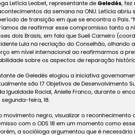
oga Letícia Leobet, representante de
Geledés
, fe
 acontecimentos da semana na ONU. Letícia abriu 
período de transição em que se encontra o País. 
íamos de reafirmar esse compromisso tanto a nív
sses dois Brasis, em fala que Sueli Carneiro (co
idente Lula na recriação do Conselhão, olhando a 
o em nível internacional ao reafirmarmos a pre
ilidade sobre os aspectos de reparação histórica
ntante de Geledés elogiou a iniciativa govername
tualmente são 17 Objetivos de Desenvolvimento Su
da Igualdade Racial, Anielle Franco, durante o en
 segunda-feira, 18.
do movimento negro, visualizar o reconhecimento
misso com o ODS 18 em um momento como esse 
a. Porém, a socióloga argumentou que é necessário 