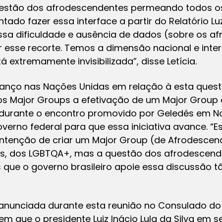
estão dos afrodescendentes permeando todos os
ntado fazer essa interface a partir do Relatório 
sa dificuldade e ausência de dados (sobre os a
sse recorte. Temos a dimensão nacional e inte
extremamente invisibilizada”, disse Letícia.
vanço nas Nações Unidas em relação à esta ques
ros Major Groups a efetivação de um Major Group
urante o encontro promovido por Geledés em Nov
verno federal para que essa iniciativa avance. 
ntenção de criar um Major Group (de Afrodesce
es, dos LGBTQA+, mas a questão dos afrodescend
os que o governo brasileiro apoie essa discussão t
anunciada durante esta reunião no Consulado do B
m que o presidente Luiz Inácio Lula da Silva em