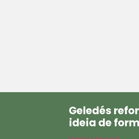
Geledés refo
ideia de for
Memória e Reparação