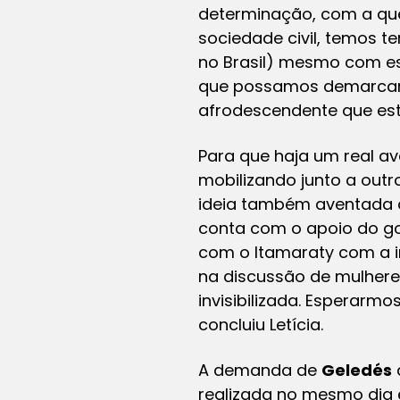
determinação, com a qu
sociedade civil, temos te
no Brasil) mesmo com es
que possamos demarcar e
afrodescendente que está 
Para que haja um real a
mobilizando junto a out
ideia também aventada d
conta com o apoio do go
com o Itamaraty com a i
na discussão de mulher
invisibilizada. Esperarm
concluiu Letícia.
A demanda de
Geledés
realizada no mesmo dia e