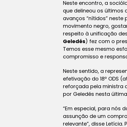
Neste encontro, a sociól
que delineou os últimos
avanços “nítidos” neste 
movimento negro, gostar
respeito à unificação de
Geledés
) fez com o pres
Temos esse mesmo esforç
compromisso e responsab
Neste sentido, a represe
efetivação do 18º ODS (a
reforçada pela ministra 
por Geledés nesta última
“Em especial, para nós 
assunção de um compro
relevante”, disse Letíci