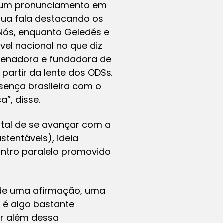
z um pronunciamento em
sua fala destacando os
“Nós, enquanto Geledés e
el nacional no que diz
ordenadora e fundadora de
partir da lente dos ODSs.
sença brasileira com o
”, disse.
ntal de se avançar com a
stentáveis), ideia
contro paralelo promovido
 de uma afirmação, uma
é algo bastante
ir além dessa