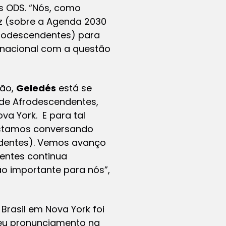
 ODS. “Nós, como
Luz (sobre a Agenda 2030
frodescendentes) para
rnacional com a questão
tão,
Geledés
está se
 de Afrodescendentes,
a York. E para tal
“Estamos conversando
ndentes). Vemos avanço
entes continua
ão importante para nós”,
rasil em Nova York foi
 seu pronunciamento na