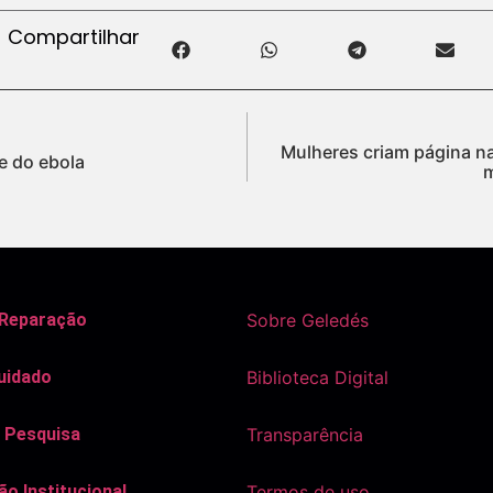
Compartilhar
Mulheres criam página na
re do ebola
m
 Reparação
Sobre Geledés
uidado
Biblioteca Digital
 Pesquisa
Transparência
o Institucional
Termos de uso