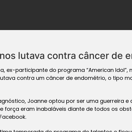
anos lutava contra câncer de 
la, ex-participante do programa “American Idol”,
iz lutava contra um câncer de endométrio, o tipo
gnóstico, Joanne optou por ser uma guerreira e d
e força eram inabaláveis diante de todos os obst
 Facebook.
étima temporada do programa de talentos e ficou