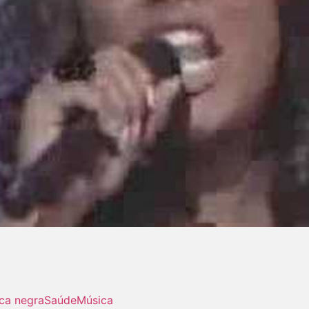
ca negra
Saúde
Música