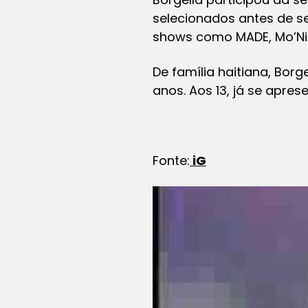
selecionados antes de ser
shows como MADE, Mo’Niq
De família haitiana, Bor
anos. Aos 13, já se apre
Fonte:
iG