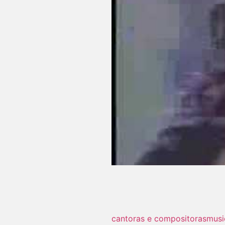
cantoras e compositoras
musi