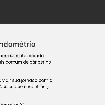
endométrio
 morreu neste sábado
 mais comum de câncer no
ividir sua jornada com o
áculos que encontrou”,
 entre os 24