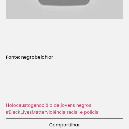
Fonte: negrobelchior
Holocausto‬
genocídio de jovens negros
#BlackLivesMatter
violência racial e policial
Compartilhar