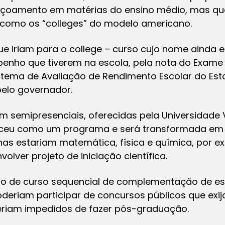
eiçoamento em matérias do ensino médio, mas qu
– como os “colleges” do modelo americano.
ue iriam para o college – curso cujo nome ainda 
enho que tiverem na escola, pela nota do Exame 
stema de Avaliação de Rendimento Escolar do Est
pelo governador.
am semipresenciais, oferecidas pela Universidade 
sceu como um programa e será transformada em i
plinas estariam matemática, física e química, por 
lver projeto de iniciação científica.
cado de curso sequencial de complementação de e
deriam participar de concursos públicos que ex
seriam impedidos de fazer pós-graduação.