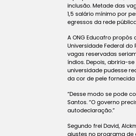
inclusão. Metade das vag
1,5 salário mínimo por pe
egressos da rede públic
A ONG Educafro propôs a 
Universidade Federal do P
vagas reservadas seria
índios. Depois, abriria-s
universidade pudesse re
da cor de pele fornecida 
“Desse modo se pode comb
Santos. “O governo preci
autodeclaração.”
Segundo frei David, Alckm
ajustes no programa de 