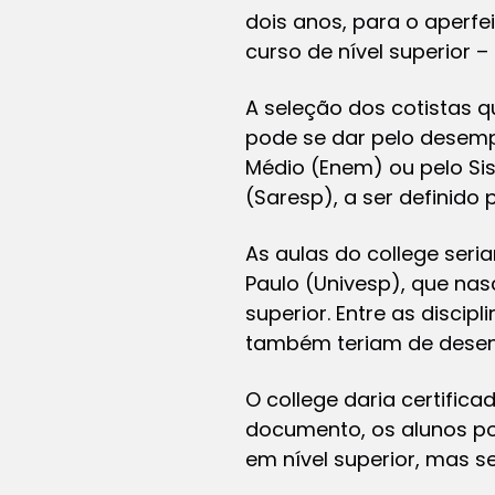
dois anos, para o aperf
curso de nível superior 
A seleção dos cotistas q
pode se dar pelo desemp
Médio (Enem) ou pelo Si
(Saresp), a ser definido 
As aulas do college seri
Paulo (Univesp), que na
superior. Entre as disci
também teriam de desenvo
O college daria certifi
documento, os alunos po
em nível superior, mas 