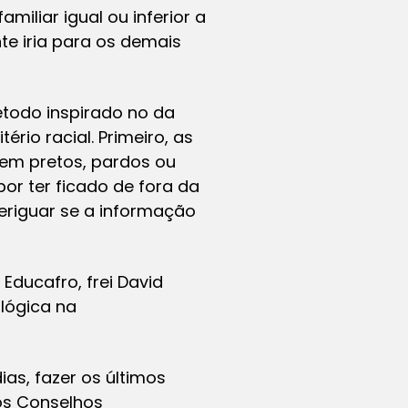
iliar igual ou inferior a
nte iria para os demais
étodo inspirado no da
rio racial. Primeiro, as
em pretos, pardos ou
por ter ficado de fora da
eriguar se a informação
Educafro, frei David
ológica na
ias, fazer os últimos
os Conselhos