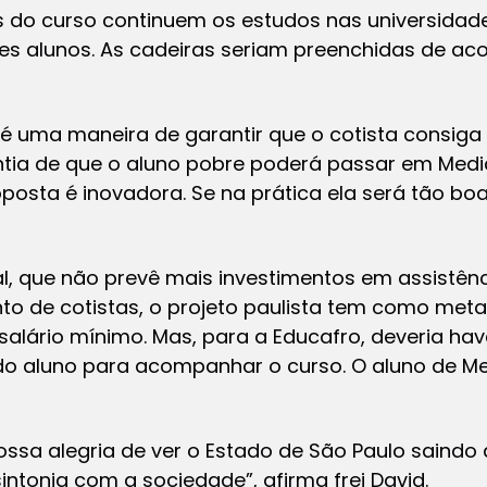
s do curso continuem os estudos nas universidad
es alunos. As cadeiras seriam preenchidas de 
ge é uma maneira de garantir que o cotista consi
tia de que o aluno pobre poderá passar em Medic
roposta é inovadora. Se na prática ela será tão bo
ral, que não prevê mais investimentos em assistênc
o de cotistas, o projeto paulista tem como meta 
alário mínimo. Mas, para a Educafro, deveria have
o aluno para acompanhar o curso. O aluno de Med
sa alegria de ver o Estado de São Paulo saindo 
ntonia com a sociedade”, afirma frei David.