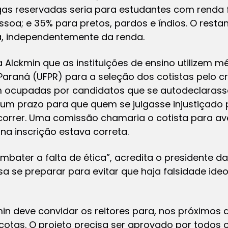
as reservadas seria para estudantes com renda fam
ssoa; e 35% para pretos, pardos e índios. O resta
a, independentemente da renda.
Alckmin que as instituições de ensino utilizem m
araná (UFPR) para a seleção dos cotistas pelo crité
m ocupadas por candidatos que se autodeclarass
e um prazo para que quem se julgasse injustiçado 
correr. Uma comissão chamaria o cotista para av
na inscrição estava correta.
ater a falta de ética”, acredita o presidente da 
sa se preparar para evitar que haja falsidade ide
in deve convidar os reitores para, nos próximos d
cotas. O projeto precisa ser aprovado por todos 