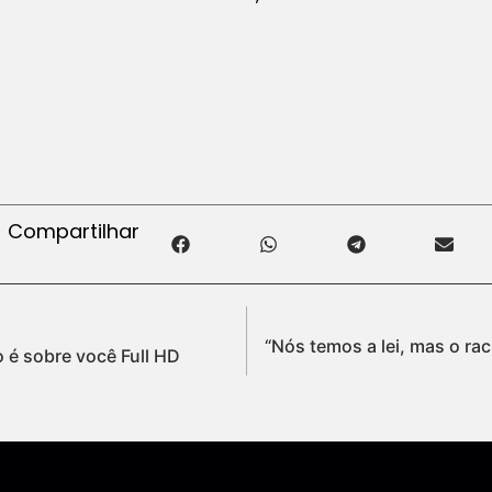
Compartilhar
“Nós temos a lei, mas o ra
 é sobre você Full HD