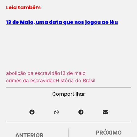
Leia também
13 de Maio, uma data que nos jogou ao léu
abolição da escravidão
13 de maio
crimes da escravidão
História do Brasil
Compartilhar
PRÓXIMO
ANTERIOR