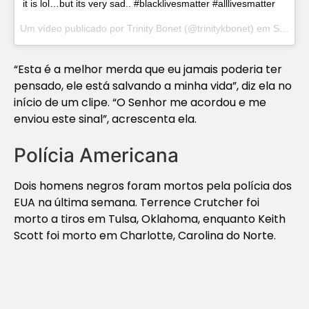
it is lol…but its very sad.. #blacklivesmatter #alllivesmatter
Um vídeo publicado por Trinity Bonet (@trinitykbonet) em
Set 21, 2016 às 11:54 PDT
“Esta é a melhor merda que eu jamais poderia ter
pensado, ele está salvando a minha vida”, diz ela no
início de um clipe. “O Senhor me acordou e me
enviou este sinal”, acrescenta ela.
Polícia Americana
Dois homens negros foram mortos pela polícia dos
EUA na última semana. Terrence Crutcher foi
morto a tiros em Tulsa, Oklahoma, enquanto Keith
Scott foi morto em Charlotte, Carolina do Norte.