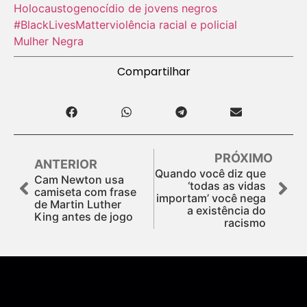
Holocausto‬
genocídio de jovens negros
#BlackLivesMatter
violência racial e policial
Mulher Negra
Compartilhar
PRÓXIMO
ANTERIOR
Quando você diz que
Cam Newton usa
‘todas as vidas
camiseta com frase
importam’ você nega
de Martin Luther
a existência do
King antes de jogo
racismo