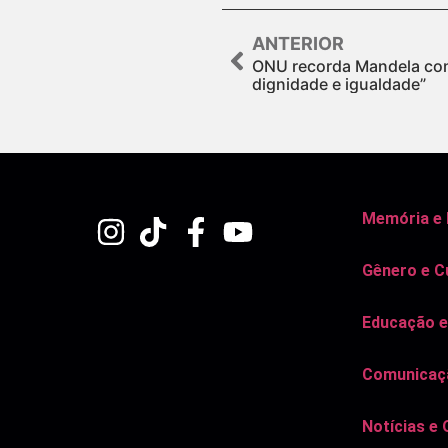
ANTERIOR
ONU recorda Mandela com
dignidade e igualdade”
Memória e
Gênero e C
Educação e
Comunicaçã
Notícias e 