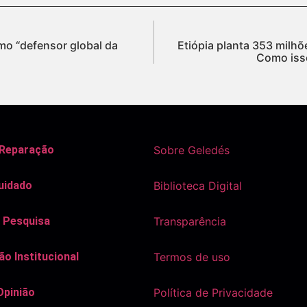
o “defensor global da
Etiópia planta 353 milhõ
Como isso
 Reparação
Sobre Geledés
uidado
Biblioteca Digital
 Pesquisa
Transparência
o Institucional
Termos de uso
Opinião
Política de Privacidade