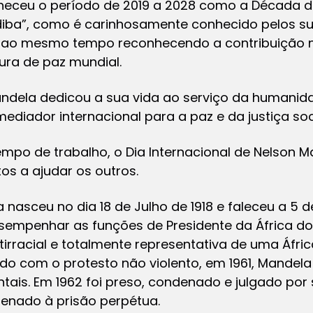
heceu o período de 2019 a 2028 como a Década d
ba”, como é carinhosamente conhecido pelos sul
 ao mesmo tempo reconhecendo a contribuição na
ra de paz mundial.
andela dedicou a sua vida ao serviço da humani
diador internacional para a paz e da justiça soci
empo de trabalho, o Dia Internacional de Nelson 
os a ajudar os outros.
a nasceu no dia 18 de Julho de 1918 e faleceu a 5
esempenhar as funções de Presidente da África do S
irracial e totalmente representativa de uma África
do com o protesto não violento, em 1961, Mande
tais. Em 1962 foi preso, condenado e julgado po
enado à prisão perpétua.