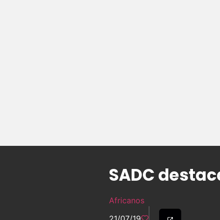
SADC destaca
Africanos
21/07/19