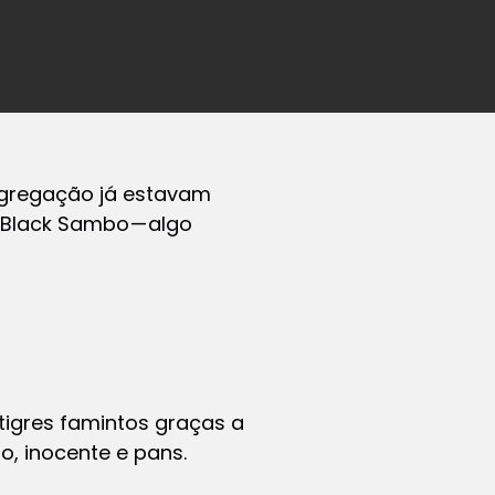
segregação já estavam
le Black Sambo
— algo
tigres famintos graças a
o, inocente e pans.