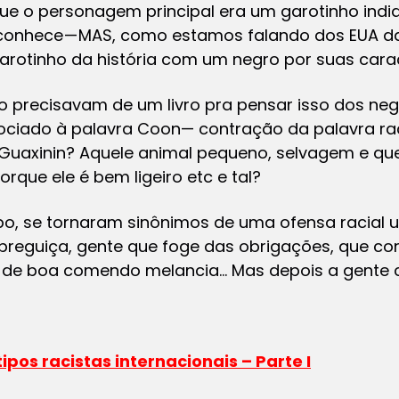
 que o personagem principal era um garotinho indi
á conhece — MAS, como estamos falando dos EUA d
rotinho da história com um negro por suas carac
o precisavam de um livro pra pensar isso dos ne
ssociado à palavra
Coon
— contração da palavra
ra
? Guaxinin? Aquele animal pequeno, selvagem e qu
que ele é bem ligeiro etc e tal?
o, se tornaram sinônimos de uma ofensa racial 
reguiça, gente que foge das obrigações, que cont
r de boa comendo melancia… Mas depois a gente 
os racistas internacionais – Parte I