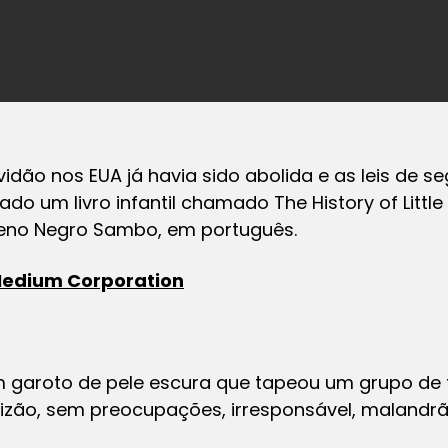
idão nos EUA já havia sido abolida e as leis de 
çado um livro infantil chamado
The History of Litt
ueno Negro Sambo, em português.
edium Corporation
um garoto de pele escura que tapeou um grupo de 
elizão, sem preocupações, irresponsável, malandrã