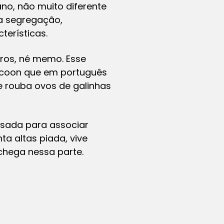
ano, não muito diferente
a segregação,
terísticas.
gros, né memo. Esse
coon
que em português
e rouba ovos de galinhas
usada para associar
a altas piada, vive
chega nessa parte.