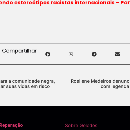
do estereótipos racistas internacionais – Part
Compartilhar
ara a comunidade negra,
Rosilene Medeiros denunci
ar suas vidas em risco
com legenda r
 Reparação
Sobre Geledés