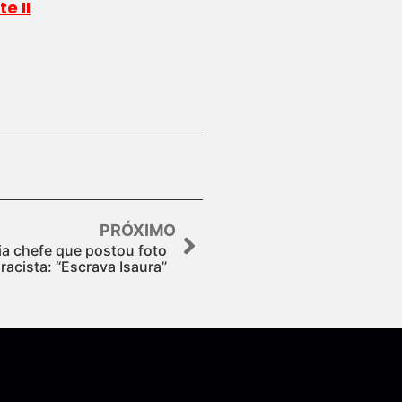
e II
PRÓXIMO
a chefe que postou foto
acista: “Escrava Isaura”
Assine nossa Newsletter