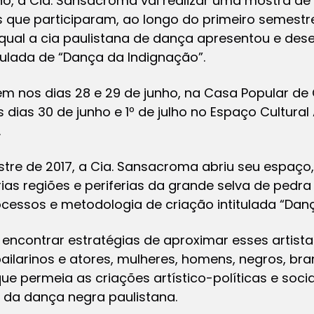
ulho, a Cia. Sansacroma vai realizar uma mostra d
s que participaram, ao longo do primeiro semestr
 qual a cia paulistana de dança apresentou e des
tulada de “Dança da Indignação”.
 nos dias 28 e 29 de junho, na Casa Popular de C
s dias 30 de junho e 1º de julho no Espaço Cultur
.
tre de 2017, a Cia. Sansacroma abriu seu espaço
rias regiões e periferias da grande selva de pedra
cessos e metodologia de criação intitulada “Dan
 encontrar estratégias de aproximar esses artistas
ilarinos e atores, mulheres, homens, negros, bran
ue permeia as criações artístico-políticas e soci
o da dança negra paulistana.