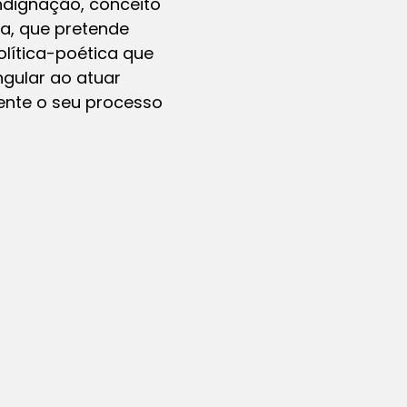
Indignação, conceito
ia, que pretende
lítica-poética que
ngular ao atuar
amente o seu processo