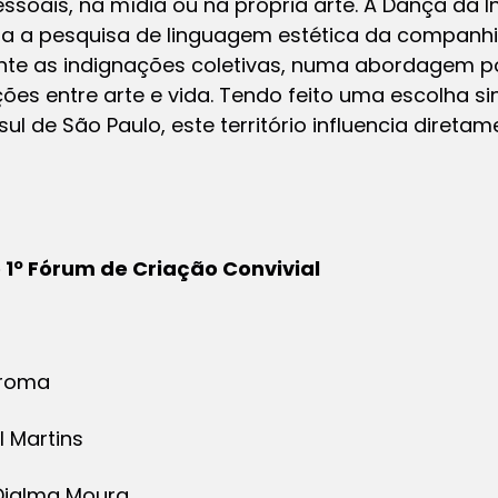
pessoais, na mídia ou na própria arte. A Dança da 
teia a pesquisa de linguagem estética da companh
nte as indignações coletivas, numa abordagem po
ões entre arte e vida. Tendo feito uma escolha si
sul de São Paulo, este território influencia diret
 1º Fórum de Criação Convivial
croma
l Martins
jalma Moura