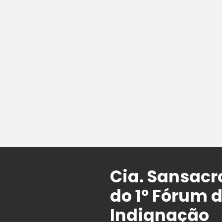
Cia. Sansac
do 1º Fórum 
Indignação