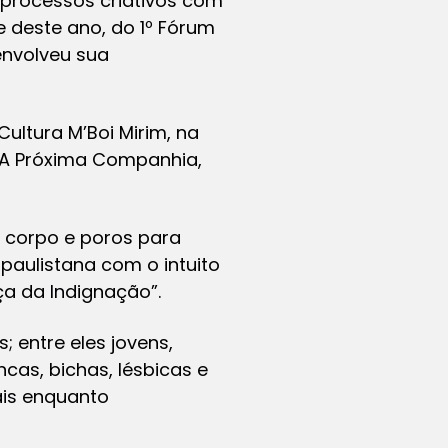
e processos criativos com
e deste ano, do 1º Fórum
envolveu sua
ultura M’Boi Mirim, na
al A Próxima Companhia,
, corpo e poros para
 paulistana com o intuito
ça da Indignação”.
; entre eles jovens,
cas, bichas, lésbicas e
ais enquanto