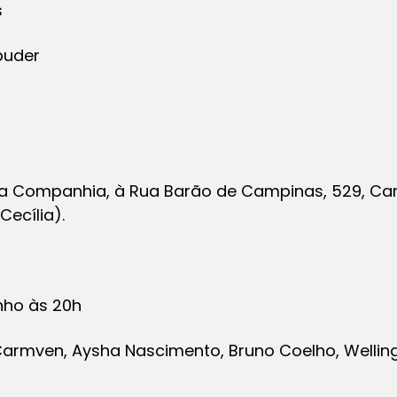
s
puder
ma Companhia, à Rua Barão de Campinas, 529, Ca
ecília).
unho às 20h
rmven, Aysha Nascimento, Bruno Coelho, Wellington