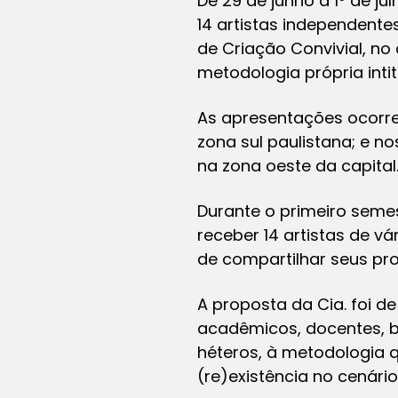
De 29 de junho a 1º de j
14 artistas independente
de Criação Convivial, no
metodologia própria inti
As apresentações ocorrem
zona sul paulistana; e no
na zona oeste da capital
Durante o primeiro semes
receber 14 artistas de vá
de compartilhar seus pro
A proposta da Cia. foi de
acadêmicos, docentes, ba
héteros, à metodologia q
(re)existência no cenári