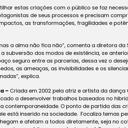
lhar estas criações com o público se faz neces
rotagonistas de seus processos e precisam compr
mpactos, as transformações, fragilidades e potên
mas a alma não fica não”, comenta a diretora da
 a subversão dos modos de existência, se anter
ço seguro entre as parcerias, dessa vez o desejo
os, as ameaças, as invisibilidades e os silenc
nadas”, explica.
a –
Criada em 2002 pela atriz e artista da dança G
ado a desenvolver trabalhos baseados no hibrid
na contemporaneidade. O ponto de partida das cr
le está inserido na sociedade. Focaliza temas pe
hegam e afetam a todos diretamente, seja no cot