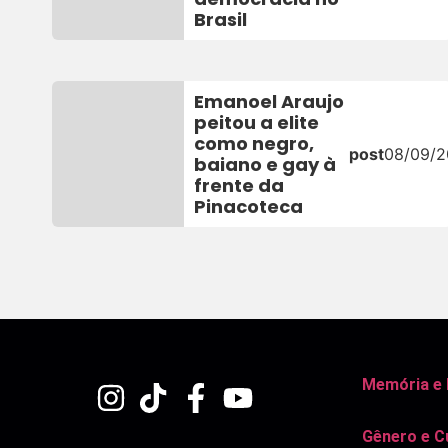
Brasil
Emanoel Araujo
peitou a elite
como negro,
post
08/09/
baiano e gay à
frente da
Pinacoteca
Memória e
Gênero e C