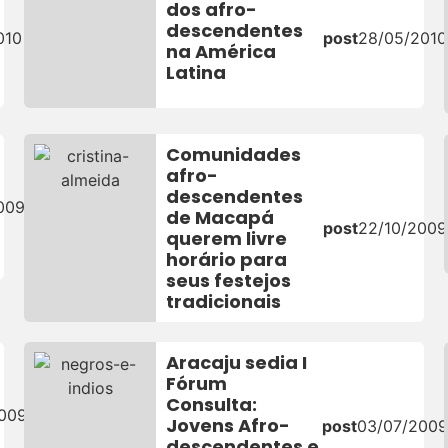
dos afro-
descendentes
010
post
28/05/2010
na América
Latina
Comunidades
afro-
descendentes
009
de Macapá
post
22/10/2009
querem livre
horário para
seus festejos
tradicionais
Aracaju sedia I
Fórum
Consulta:
2009
Jovens Afro-
post
03/07/2009
descendentes e