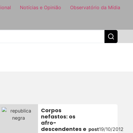
ional
Notícias e Opinião
Observatório da Mídia
Corpos
nefastos: os
afro-
descendentes e
post
19/10/2012