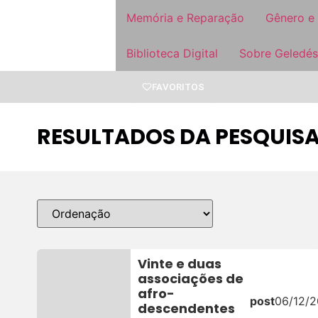
Memória e Reparação
Gênero e
Biblioteca Digital
Sobre Geledés
FAVORITOS
RESULTADOS DA PESQUIS
Vinte e duas
associações de
afro-
post
06/12/2
descendentes