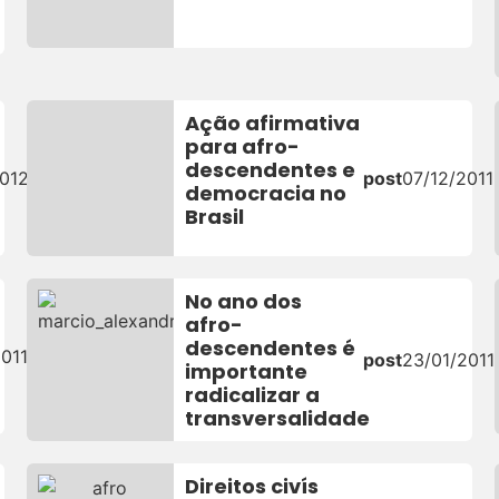
Ação afirmativa
para afro-
descendentes e
012
post
07/12/2011
democracia no
Brasil
No ano dos
afro-
descendentes é
011
post
23/01/2011
importante
radicalizar a
transversalidade
Direitos civís