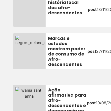
história local
dos afro-
post
18/11/2
descendentes
Marcas e
estudos
mostram poder
post
27/11/2
de consumo de
Afro-
descendentes
Ação
afirmativa para
afro-
post
10/08/
descendentes e
democracia no