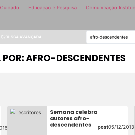
 Cuidado
Educação e Pesquisa
Comunicação Instituc
BUSCA AVANÇADA
A POR: AFRO-DESCENDENTES
Semana celebra
autores afro-
descendentes
post
05/12/2013
016