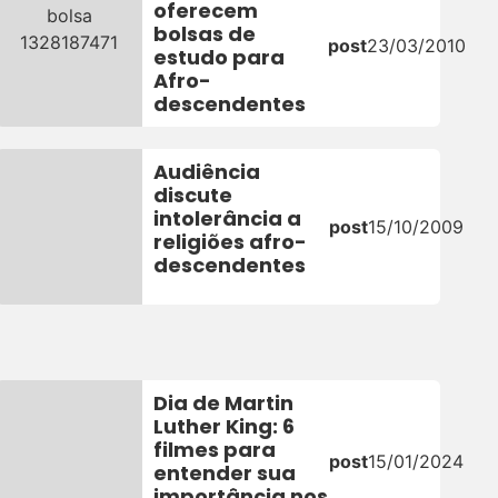
oferecem
bolsas de
post
23/03/2010
estudo para
Afro-
descendentes
Audiência
discute
intolerância a
post
15/10/2009
religiões afro-
descendentes
Dia de Martin
Luther King: 6
filmes para
post
15/01/2024
entender sua
importância nos