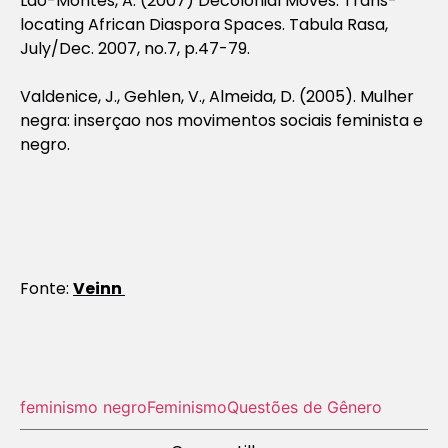
Lao-Montes, A. (2007) Decolonial Moves: Trans-
locating African Diaspora Spaces. Tabula Rasa,
July/Dec. 2007, no.7, p.47-79.
Valdenice, J., Gehlen, V., Almeida, D. (2005). Mulher
negra: inserçao nos movimentos sociais feminista e
negro.
Fonte:
Veinn
feminismo negro
Feminismo
Questões de Gênero