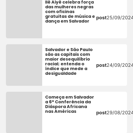
Ilê Aiyê celebra força
das mulheres negras
com oficinas
gratuitas de música e
post
25/09/202
dança em Salvador
Salvador e São Paulo
são as capitais com
maior desequilíbrio
racial; entenda o
post
24/09/202
índice que mede a
desigualdade
Começa em Salvador
a 6ª Conferência da
Diáspora Africana
nas Américas
post
29/08/202