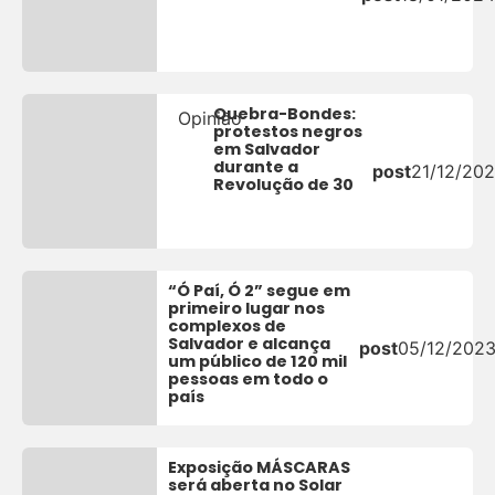
Quebra-Bondes:
Opinião
protestos negros
em Salvador
durante a
post
21/12/20
Revolução de 30
“Ó Paí, Ó 2” segue em
primeiro lugar nos
complexos de
Salvador e alcança
post
05/12/202
um público de 120 mil
pessoas em todo o
país
Exposição MÁSCARAS
será aberta no Solar