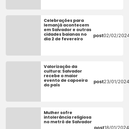
Celebrações para
Iemanjá acontecem
em Salvador e outras
cidades baianas no
post
02/02/202
dia 2 de fevereiro
Valorização da
cultura: Salvador
recebe o maior
evento de capoeira
post
23/01/202
do país
Mulher sofre
intolerância religiosa
no metrô de Salvador
post
18/01/2024