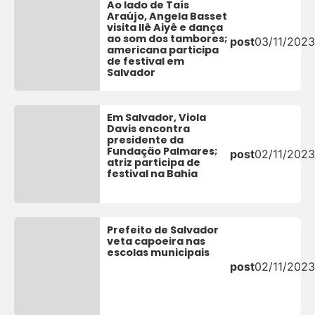
Ao lado de Taís
Araújo, Angela Basset
visita Ilê Aiyê e dança
ao som dos tambores;
post
03/11/2023
americana participa
de festival em
Salvador
Em Salvador, Viola
Davis encontra
presidente da
Fundação Palmares;
post
02/11/2023
atriz participa de
festival na Bahia
Prefeito de Salvador
veta capoeira nas
escolas municipais
post
02/11/2023