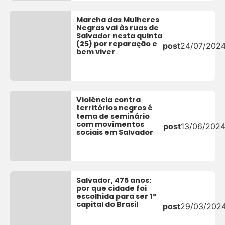
Marcha das Mulheres
Negras vai às ruas de
Salvador nesta quinta
(25) por reparação e
post
24/07/202
bem viver
Violência contra
territórios negros é
tema de seminário
com movimentos
post
13/06/202
sociais em Salvador
Salvador, 475 anos:
por que cidade foi
escolhida para ser 1ª
capital do Brasil
post
29/03/202