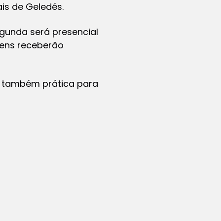
ais de Geledés.
egunda será presencial
vens receberão
 também prática para