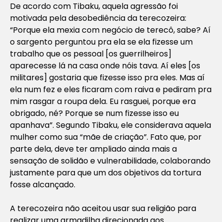
De acordo com Tibaku, aquela agressão foi
motivada pela desobediência da terecozeira:
“Porque ela mexia com negócio de terecô, sabe? Aí
o sargento perguntou pra ela se ela fizesse um
trabalho que os pessoal [os guerrilheiros]
aparecesse lá na casa onde nóis tava. Aí eles [os
militares] gostaria que fizesse isso pra eles. Mas aí
ela num fez e eles ficaram com raiva e pediram pra
mim rasgar a roupa dela. Eu rasguei, porque era
obrigado, né? Porque se num fizesse isso eu
apanhava”. Segundo Tibaku, ele considerava aquela
mulher como sua “mãe de criação”. Fato que, por
parte dela, deve ter ampliado ainda mais a
sensação de solidão e vulnerabilidade, colaborando
justamente para que um dos objetivos da tortura
fosse alcançado.
A terecozeira não aceitou usar sua religião para
realizar uma armadilha direcionada aos