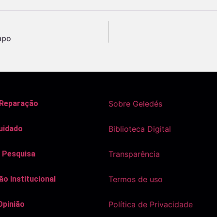
mpo
 Reparação
Sobre Geledés
uidado
Biblioteca Digital
 Pesquisa
Transparência
o Institucional
Termos de uso
Opinião
Política de Privacidade