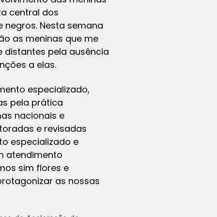
a central dos
 e negros. Nesta semana
 são as meninas que me
e distantes pela ausência
nções a elas.
mento especializado,
s pela prática
mas nacionais e
itoradas e revisadas
to especializado e
em atendimento
mos sim flores e
 protagonizar as nossas