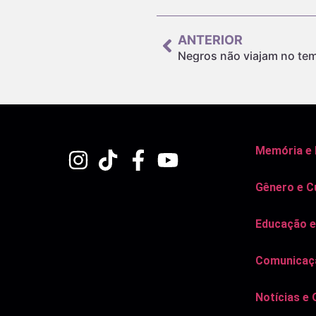
ANTERIOR
Negros não viajam no te
Memória e
Gênero e C
Educação e
Comunicaçã
Notícias e 