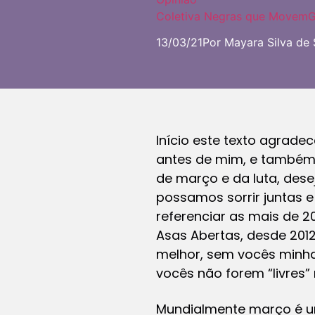
Coletiva Negras que Movem
G
13/03/21
Por Mayara Silva de 
Início este texto agrad
antes de mim, e também 
de março e da luta, des
possamos sorrir juntas e
referenciar as mais de 
Asas Abertas, desde 201
melhor, sem vocês minha 
vocês não forem “livres”
Mundialmente março é u