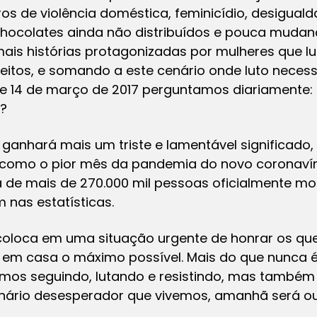
 de violência doméstica, feminicídio, desigualda
e chocolates ainda não distribuídos e pouca mudan
s histórias protagonizadas por mulheres que lu
reitos, e somando a este cenário onde luto necess
de 14 de março de 2017 perguntamos diariamente
o?
anhará mais um triste e lamentável significado,
 como o pior mês da pandemia do novo coronavírus
ca de mais de 270.000 mil pessoas oficialmente mo
nas estatísticas.
s coloca em uma situação urgente de honrar os qu
r em casa o máximo possível. Mais do que nunca 
mos seguindo, lutando e resistindo, mas também
nário desesperador que vivemos, amanhã será out