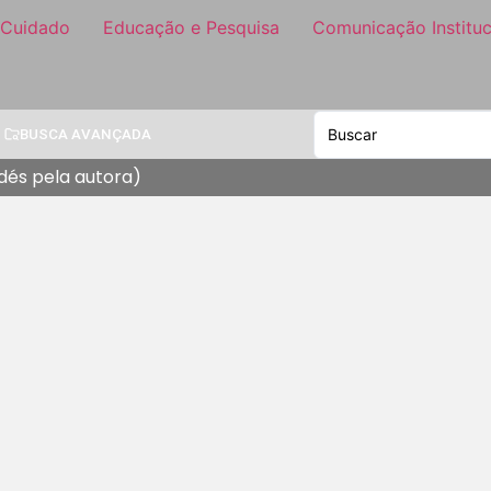
 Cuidado
Educação e Pesquisa
Comunicação Instituc
BUSCA AVANÇADA
edés pela autora)