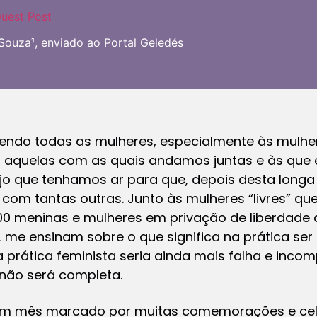
uest Post
Souza¹, enviado ao Portal Geledés
ecendo todas as mulheres, especialmente às mulhe
aquelas com as quais andamos juntas e às que es
ejo que tenhamos ar para que, depois desta longa
 com tantas outras. Junto às mulheres “livres” q
200 meninas e mulheres em privação de liberdade 
2 me ensinam sobre o que significa na prática se
prática feminista seria ainda mais falha e incom
 não será completa.
m mês marcado por muitas comemorações e cel