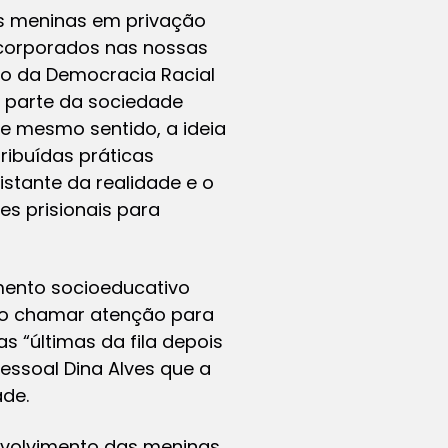
as meninas em privação
 incorporados nas nossas
to da Democracia Racial
e parte da sociedade
ste mesmo sentido, a ideia
ibuídas práticas
istante da realidade e o
es prisionais para
mento socioeducativo
ro chamar atenção para
 “últimas da fila depois
ssoal Dina Alves que a
ade.
senvolvimento das meninas