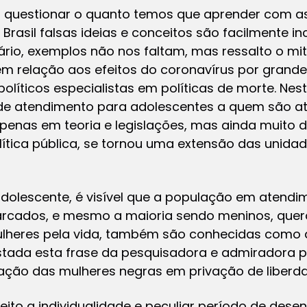
faz questionar o quanto temos que aprender com 
o Brasil falsas ideias e conceitos são facilmente
ário, exemplos não nos faltam, mas ressalto o mi
em relação aos efeitos do coronavírus por grand
políticos especialistas em políticas de morte. Ne
de atendimento para adolescentes a quem são atr
apenas em teoria e legislações, mas ainda muito d
ítica pública, se tornou uma extensão das unidad
dolescente, é visível que a população em atendi
rcados, e mesmo a maioria sendo meninos, que
ulheres pela vida, também são conhecidas como as
tada esta frase da pesquisadora e admiradora pe
uação das mulheres negras em privação de liberd
speito a individualidade e peculiar período de de